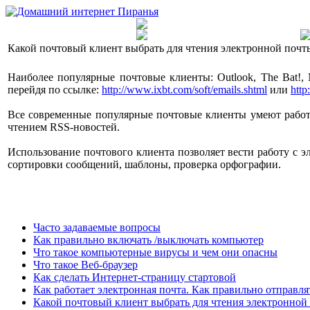
Какой почтовый клиент выбрать для чтения электронной почт
Наиболее популярные почтовые клиенты: Outlook, The Bat!,
перейдя по ссылке:
http://www.ixbt.com/soft/emails.shtml
или
http
Все современные популярные почтовые клиенты умеют работ
чтением RSS-новостей.
Использование почтового клиента позволяет вести работу с э
сортировки сообщений, шаблоны, проверка орфографии.
Часто задаваемые вопросы
Как правильно включать /выключать компьютер
Что такое компьютерные вирусы и чем они опасны
Что такое Веб-браузер
Как сделать Интернет-страницу стартовой
Как работает электронная почта. Как правильно отправля
Какой почтовый клиент выбрать для чтения электронной