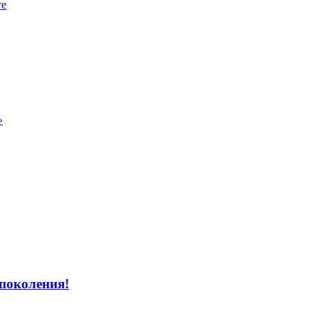
те
»
поколения!